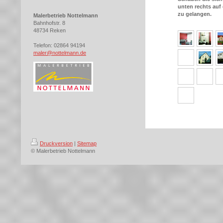
unten rechts auf
zu gelangen.
Malerbetrieb Nottelmann
Bahnhofstr. 8
48734 Reken
Telefon: 02864 94194
maler@nottelmann.de
Druckversion
|
Sitemap
© Malerbetrieb Nottelmann