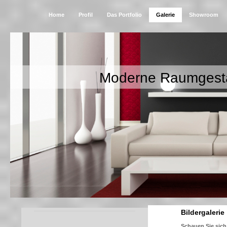
Home
Profil
Das Portfolio
Galerie
Showroom
Moderne Raumgest
Bildergalerie
Schauen Sie sich 